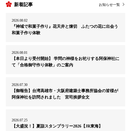
新着記事
お知らせ一覧
2026.08.02
『神域で和菓子作り』花天井と煉切 ふたつの花に出会う
和菓子作り体験
2026.08.01
【本日より受付開始】 学問の神様をお祀りする阿保神社に
て「合格御守作り体験」のご案内
2026.07.30
【御報告】台湾高雄市・大阪府建築士事務所協会の皆様が
阿保神社を訪問されました 宮司挨拶全文
2026.07.25
【大盛況！】夏詣スタンプラリー2026【JR東海】