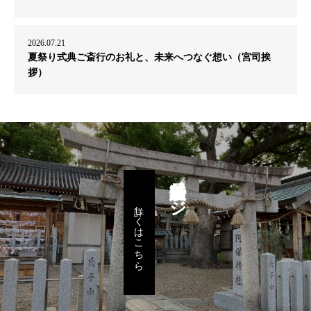
2026.07.21
夏祭り式典ご斎行のお礼と、未来へつなぐ想い（宮司挨
拶）
鳥居改修特設ページ
詳しくはこちら